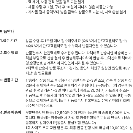
- 택 제거, 사용 흔적 있을 경우 교환 불가
- 제품 수령 후 7일, 구매 후 10일이 지나지 않은 제품만 가능
- 자사몰 결제 금액보다 낮은 금액의 상품으로 교환 시, 차액 환불 불가
반품안내
1.접수 기간
상품 수령 후 1주일 이내 접수해주세요 (Q&A게시판/고객센터로 접수)
※Q&A게시판/고객센터로 접수 누락시 반품지연될 수 있습니다.
2.회수 방법
반품접수 시 한진택배로 수거접수 됩니다. 타택배로 반송시엔 배송비는 고
객님 부담으로 선불 결제 후 반송해주셔야하며 반송 후 고객센터로 택배사
명,송장번호 남겨주셔야 지연없이 처리될 수 있습니다.
※타택배 반송시 반품 주소지 : 경기도 용인시 처인구 원삼면 원양로 487
지상1층 엠글로벌
3.반품 기간
반송하신 상품 입고 후 검수기간 평일기준 2~3일 소요, 검수 후 상품 이상
없을시 결제하신 수단으로 환불처리 진행됩니다. (무통장입금의 경우 반품
완료 후 평일기준 1~2일 이내 고객님 계좌로 입금되며, 카드결제 취소는
반품완료 후 카드사에 따라 영업일 기준 3~5일 소요될 수 있습니다) 무통
장으로 결제하신 고객님들은 반품접수시 환불받으실 은행명/계좌번호/예
금주명 남겨주세요
4.반품 배송비
부분반품시엔 배송비 2,500원이며 전체반품시엔 배송비 5,000원 발생
합니다. 배송비는 환불금에서 차감 후 환불진행됨으로 상품 반송시 배송비
동봉하지 말아주세요(동봉시 분실위험 있습니다)
1회 사이즈 무료 교환 받은 후, 최종 반품 진행 시에 배송비 10,000원이 발
생합니다.