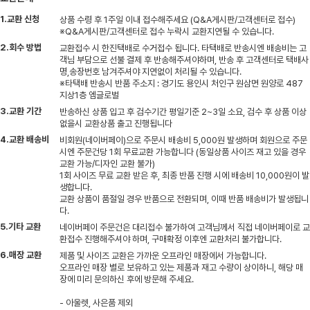
1.교환 신청
상품 수령 후 1주일 이내 접수해주세요 (Q&A게시판/고객센터로 접수)
※Q&A게시판/고객센터로 접수 누락시 교환지연될 수 있습니다.
2.회수 방법
교환접수 시 한진택배로 수거접수 됩니다. 타택배로 반송시엔 배송비는 고
객님 부담으로 선불 결제 후 반송해주셔야하며, 반송 후 고객센터로 택배사
명,송장번호 남겨주셔야 지연없이 처리될 수 있습니다.
※타택배 반송시 반품 주소지 : 경기도 용인시 처인구 원삼면 원양로 487
지상1층 엠글로벌
3.교환 기간
반송하신 상품 입고 후 검수기간 평일기준 2~3일 소요, 검수 후 상품 이상
없을시 교환상품 출고 진행됩니다
4.교환 배송비
비회원(네이버페이)으로 주문시 배송비 5,000원 발생하며 회원으로 주문
시엔 주문건당 1회 무료교환 가능합니다 (동일상품 사이즈 재고 있을 경우
교환 가능/디자인 교환 불가)
1회 사이즈 무료 교환 받은 후, 최종 반품 진행 시에 배송비 10,000원이 발
생합니다.
교환 상품이 품절일 경우 반품으로 전환되며, 이때 반품 배송비가 발생됩니
다.
5.기타 교환
네이버페이 주문건은 대리접수 불가하여 고객님께서 직접 네이버페이로 교
환접수 진행해주셔야 하며, 구매확정 이후엔 교환처리 불가합니다.
6.매장 교환
제품 및 사이즈 교환은 가까운 오프라인 매장에서 가능합니다.
오프라인 매장 별로 보유하고 있는 제품과 재고 수량이 상이하니, 해당 매
장에 미리 문의하신 후에 방문해 주세요.
- 아울렛, 사은품 제외