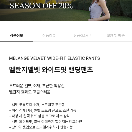
상품정보
상품리뷰
상품Q&A
교환 및 배송
4
MELANGE VELVET WIDE-FIT ELASTIC PANTS
멜란지벨벳 와이드핏 밴딩팬츠
부드러운 벨벳 소재, 포근한 착용감,
멜란지 효과로 고급스러움
- 벨벳 코듀로이 소재, 부드럽고 포근함
- 허리 전체밴딩, 벨벳 스트링 끈으로 조절 가능
- 착장 시 왼쪽 위뜨 심볼 로고로 자수 장식
- 세미 와이드핏, 발목 아래까지 떨어지는 레그라인
- 상의와 셋업으로 스타일리쉬하게 연출가능