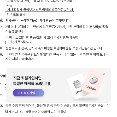
- 제품 수령 후 7일, 구매 후 10일이 지나지 않은 제품만
가능
- 자사몰 결제 금액보다 낮은 금액의 상품으로 교환 시,
차액 환불 불가
6.
자사몰에서 구매한 제품은 매장 반품이 불가합니다.
7.
7일 이내 고객의 단순 변심에 의한 반품/교환 시, 고객 부담의 왕복 배송비(5천원)
가 발생합니다.
- 1회 무료 교환 후, 반품/교환 시 고객 부담의 왕복 배송비
(1만원)가 발생합니다.
8.
상품 하자일 경우, 당사가 A/S 비용을 부담하며 품질 보증 기간은 1년 입니다.
9.
금액대 별 사은품을 받으신게 있다면, 반품 시 남아 있는 금액 확인 후 함께 보내주
셔야 처리 가능합니다.
오배송&불량
1.
주문취소방법 : 로그인 후 마이페이지 > 주문조회 > 주문취소 (주문취소 후 실출고
여부 확인 후 취소처리 진행됩니다.)
2.
상품불량시 고객센터로 접수해주시면 불량내용 확인 후 상품불량일시 교환 및 반품
으로 진행됩니다.
3.
상품 수령 후 택 제거 전, 불량/오염 등 하자 여부를 반드시 확인해 주시기 바랍니다.
택 제거 시 초기 불량 확인이 어려워 교환/반품이