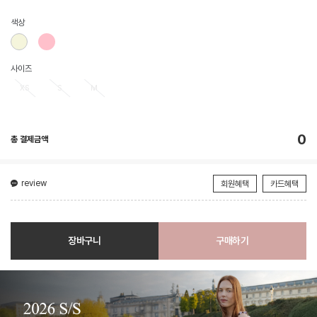
색상
사이즈
XS
S
M
0
총 결제금액
review
회원혜택
카드혜택
장바구니
구매하기