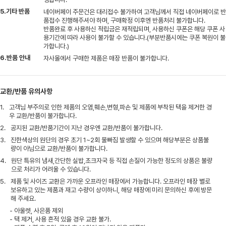
5.기타 반품
네이버페이 주문건은 대리접수 불가하여 고객님께서 직접 네이버페이로 반
품접수 진행해주셔야 하며, 구매확정 이후엔 반품처리 불가합니다.
반품완료 후 사용하신 적립금은 재적립되며, 사용하신 쿠폰은 해당 쿠폰 사
용기간에 따라 사용이 불가할 수 있습니다.(부분반품시에는 쿠폰 복원이 불
가합니다.)
6.반품 안내
자사몰에서 구매한 제품은 매장 반품이 불가합니다.
교환/반품 유의사항
1.
고객님 부주의로 인한 제품의 오염,훼손,변형,파손 및 제품에 부착된 택을 제거한 경
우 교환/반품이 불가합니다.
2.
공지된 교환/반품기간이 지난 경우엔 교환/반품이 불가합니다.
3.
진한색상의 원단의 경우 초기 1~2회 물빠짐 발생할 수 있으며 해당부분은 상품불
량이 아님으로 교환/반품이 불가합니다.
4.
원단 특유의 냄새,간단한 실밥,초크자국 등 직접 손질이 가능한 정도의 상품은 불량
으로 처리가 어려울 수 있습니다.
5.
제품 및 사이즈 교환은 가까운 오프라인 매장에서 가능합니다. 오프라인 매장 별로
보유하고 있는 제품과 재고 수량이 상이하니, 해당 매장에 미리 문의하신 후에 방문
해 주세요.
- 아울렛, 사은품 제외
- 택 제거, 사용 흔적 있을 경우 교환 불가.