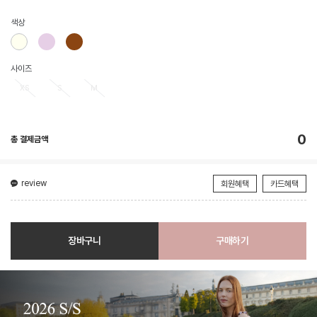
색상
사이즈
XS
S
M
0
총 결제금액
review
회원혜택
카드혜택
장바구니
구매하기