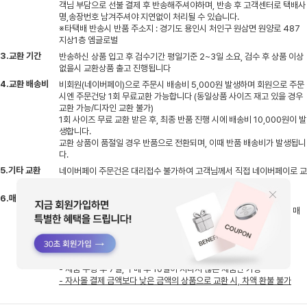
객님 부담으로 선불 결제 후 반송해주셔야하며, 반송 후 고객센터로 택배사
명,송장번호 남겨주셔야 지연없이 처리될 수 있습니다.
※타택배 반송시 반품 주소지 : 경기도 용인시 처인구 원삼면 원양로 487
지상1층 엠글로벌
3.교환 기간
반송하신 상품 입고 후 검수기간 평일기준 2~3일 소요, 검수 후 상품 이상
없을시 교환상품 출고 진행됩니다
4.교환 배송비
비회원(네이버페이)으로 주문시 배송비 5,000원 발생하며 회원으로 주문
시엔 주문건당 1회 무료교환 가능합니다 (동일상품 사이즈 재고 있을 경우
교환 가능/디자인 교환 불가)
1회 사이즈 무료 교환 받은 후, 최종 반품 진행 시에 배송비 10,000원이 발
생합니다.
교환 상품이 품절일 경우 반품으로 전환되며, 이때 반품 배송비가 발생됩니
다.
5.기타 교환
네이버페이 주문건은 대리접수 불가하여 고객님께서 직접 네이버페이로 교
환접수 진행해주셔야 하며, 구매확정 이후엔 교환처리 불가합니다.
6.매장 교환
제품 및 사이즈 교환은 가까운 오프라인 매장에서 가능합니다.
오프라인 매장 별로 보유하고 있는 제품과 재고 수량이 상이하니, 해당 매
장에 미리 문의하신 후에 방문해 주세요.
- 아울렛, 사은품 제외
- 택 제거, 사용 흔적 있을 경우 교환 불가
- 제품 수령 후 7일, 구매 후 10일이 지나지 않은 제품만 가능
- 자사몰 결제 금액보다 낮은 금액의 상품으로 교환 시, 차액 환불 불가