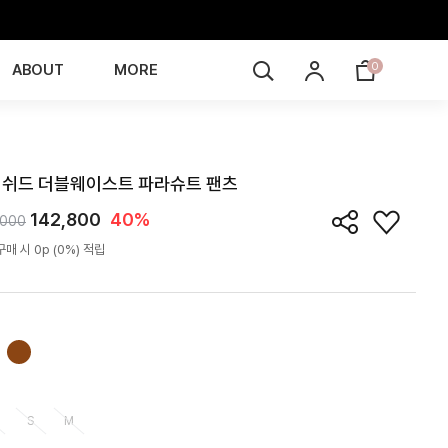
0
ABOUT
MORE
PN5K11T
쉬드 더블웨이스트 파라슈트 팬츠
142,800
40%
,000
매 시 0p (0%) 적립
S
M