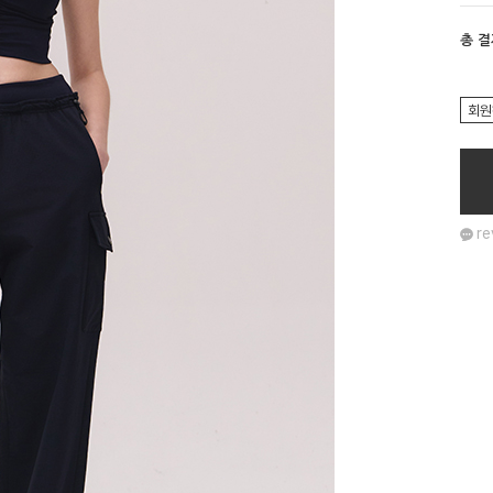
총 
회원
re