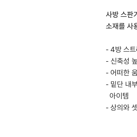
사방 스판
소재를 사
- 4방 스
- 신축성 
- 어떠한
- 밑단 
아이템
- 상의와