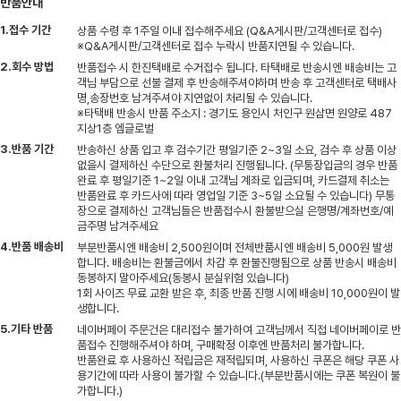
반품안내
1.접수 기간
상품 수령 후 1주일 이내 접수해주세요 (Q&A게시판/고객센터로 접수)
※Q&A게시판/고객센터로 접수 누락시 반품지연될 수 있습니다.
2.회수 방법
반품접수 시 한진택배로 수거접수 됩니다. 타택배로 반송시엔 배송비는 고
객님 부담으로 선불 결제 후 반송해주셔야하며 반송 후 고객센터로 택배사
명,송장번호 남겨주셔야 지연없이 처리될 수 있습니다.
※타택배 반송시 반품 주소지 : 경기도 용인시 처인구 원삼면 원양로 487
지상1층 엠글로벌
3.반품 기간
반송하신 상품 입고 후 검수기간 평일기준 2~3일 소요, 검수 후 상품 이상
없을시 결제하신 수단으로 환불처리 진행됩니다. (무통장입금의 경우 반품
완료 후 평일기준 1~2일 이내 고객님 계좌로 입금되며, 카드결제 취소는
반품완료 후 카드사에 따라 영업일 기준 3~5일 소요될 수 있습니다) 무통
장으로 결제하신 고객님들은 반품접수시 환불받으실 은행명/계좌번호/예
금주명 남겨주세요
4.반품 배송비
부분반품시엔 배송비 2,500원이며 전체반품시엔 배송비 5,000원 발생
합니다. 배송비는 환불금에서 차감 후 환불진행됨으로 상품 반송시 배송비
동봉하지 말아주세요(동봉시 분실위험 있습니다)
1회 사이즈 무료 교환 받은 후, 최종 반품 진행 시에 배송비 10,000원이 발
생합니다.
5.기타 반품
네이버페이 주문건은 대리접수 불가하여 고객님께서 직접 네이버페이로 반
품접수 진행해주셔야 하며, 구매확정 이후엔 반품처리 불가합니다.
반품완료 후 사용하신 적립금은 재적립되며, 사용하신 쿠폰은 해당 쿠폰 사
용기간에 따라 사용이 불가할 수 있습니다.(부분반품시에는 쿠폰 복원이 불
가합니다.)