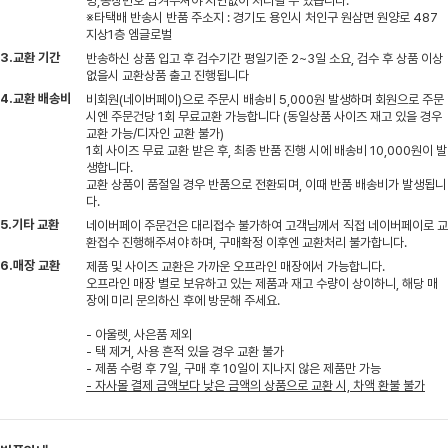
명,송장번호 남겨주셔야 지연없이 처리될 수 있습니다.
※타택배 반송시 반품 주소지 : 경기도 용인시 처인구 원삼면 원양로 487
지상1층 엠글로벌
3.교환 기간
반송하신 상품 입고 후 검수기간 평일기준 2~3일 소요, 검수 후 상품 이상
없을시 교환상품 출고 진행됩니다
4.교환 배송비
비회원(네이버페이)으로 주문시 배송비 5,000원 발생하며 회원으로 주문
시엔 주문건당 1회 무료교환 가능합니다 (동일상품 사이즈 재고 있을 경우
교환 가능/디자인 교환 불가)
1회 사이즈 무료 교환 받은 후, 최종 반품 진행 시에 배송비 10,000원이 발
생합니다.
교환 상품이 품절일 경우 반품으로 전환되며, 이때 반품 배송비가 발생됩니
다.
5.기타 교환
네이버페이 주문건은 대리접수 불가하여 고객님께서 직접 네이버페이로 교
환접수 진행해주셔야 하며, 구매확정 이후엔 교환처리 불가합니다.
6.매장 교환
제품 및 사이즈 교환은 가까운 오프라인 매장에서 가능합니다.
오프라인 매장 별로 보유하고 있는 제품과 재고 수량이 상이하니, 해당 매
장에 미리 문의하신 후에 방문해 주세요.
- 아울렛, 사은품 제외
- 택 제거, 사용 흔적 있을 경우 교환 불가
- 제품 수령 후 7일, 구매 후 10일이 지나지 않은 제품만 가능
- 자사몰 결제 금액보다 낮은 금액의 상품으로 교환 시, 차액 환불 불가