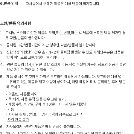
6.반품 안내
자사몰에서 구매한 제품은 매장 반품이 불가합니다.
교환/반품 유의사항
1.
고객님 부주의로 인한 제품의 오염,훼손,변형,파손 및 제품에 부착된 택을 제거한 경
우 교환/반품이 불가합니다.
2.
공지된 교환/반품기간이 지난 경우엔 교환/반품이 불가합니다.
3.
진한색상의 원단의 경우 초기 1~2회 물빠짐 발생할 수 있으며 해당부분은 상품불
량이 아님으로 교환/반품이 불가합니다.
4.
원단 특유의 냄새,간단한 실밥,초크자국 등 직접 손질이 가능한 정도의 상품은 불량
으로 처리가 어려울 수 있습니다.
5.
제품 및 사이즈 교환은 가까운 오프라인 매장에서 가능합니다. 오프라인 매장 별로
보유하고 있는 제품과 재고 수량이 상이하니, 해당 매장에 미리 문의하신 후에 방문
해 주세요.
- 아울렛, 사은품 제외
- 택 제거, 사용 흔적 있을 경우 교환 불가.
- 제품 수령 후 7일, 구매 후 10일이 지나지 않은 제품만
가능
- 자사몰 결제 금액보다 낮은 금액의 상품으로 교환 시,
차액 환불 불가
6.
자사몰에서 구매한 제품은 매장 반품이 불가합니다.
7.
7일 이내 고객의 단순 변심에 의한 반품/교환 시, 고객 부담의 왕복 배송비(5천원)