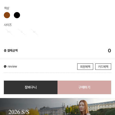
색상
사이즈
XS
S
M
0
총 결제금액
review
회원혜택
카드혜택
장바구니
구매하기