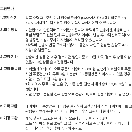
교환안내
1.교환 신청
상품 수령 후 1주일 이내 접수해주세요 (Q&A게시판/고객센터로 접수)
※Q&A게시판/고객센터로 접수 누락시 교환지연될 수 있습니다.
2.회수 방법
교환접수 시 한진택배로 수거접수 됩니다. 타택배로 반송시엔 배송비는 고
객님 부담으로 선불 결제 후 반송해주셔야하며, 반송 후 고객센터로 택배사
명,송장번호 남겨주셔야 지연없이 처리될 수 있습니다.
※타택배 반송시 반품 주소지 : 경기도 용인시 처인구 원삼면 원양로 487
지상1층 엠글로벌
3.교환 기간
반송하신 상품 입고 후 검수기간 평일기준 2~3일 소요, 검수 후 상품 이상
없을시 교환상품 출고 진행됩니다
4.교환 배송비
비회원(네이버페이)으로 주문시 배송비 5,000원 발생하며 회원으로 주문
시엔 주문건당 1회 무료교환 가능합니다 (동일상품 사이즈 재고 있을 경우
교환 가능/디자인 교환 불가)
1회 사이즈 무료 교환 받은 후, 최종 반품 진행 시에 배송비 10,000원이 발
생합니다.
교환 상품이 품절일 경우 반품으로 전환되며, 이때 반품 배송비가 발생됩니
다.
5.기타 교환
네이버페이 주문건은 대리접수 불가하여 고객님께서 직접 네이버페이로 교
환접수 진행해주셔야 하며, 구매확정 이후엔 교환처리 불가합니다.
6.매장 교환
제품 및 사이즈 교환은 가까운 오프라인 매장에서 가능합니다.
오프라인 매장 별로 보유하고 있는 제품과 재고 수량이 상이하니, 해당 매
장에 미리 문의하신 후에 방문해 주세요.