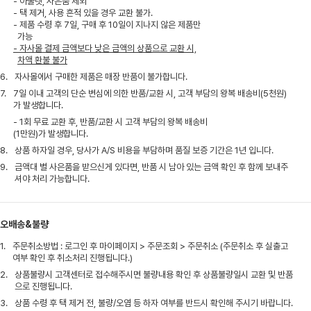
- 아울렛, 사은품 제외
- 택 제거, 사용 흔적 있을 경우 교환 불가.
- 제품 수령 후 7일, 구매 후 10일이 지나지 않은 제품만
가능
- 자사몰 결제 금액보다 낮은 금액의 상품으로 교환 시,
차액 환불 불가
6.
자사몰에서 구매한 제품은 매장 반품이 불가합니다.
7.
7일 이내 고객의 단순 변심에 의한 반품/교환 시, 고객 부담의 왕복 배송비(5천원)
가 발생합니다.
- 1회 무료 교환 후, 반품/교환 시 고객 부담의 왕복 배송비
(1만원)가 발생합니다.
8.
상품 하자일 경우, 당사가 A/S 비용을 부담하며 품질 보증 기간은 1년 입니다.
9.
금액대 별 사은품을 받으신게 있다면, 반품 시 남아 있는 금액 확인 후 함께 보내주
셔야 처리 가능합니다.
오배송&불량
1.
주문취소방법 : 로그인 후 마이페이지 > 주문조회 > 주문취소 (주문취소 후 실출고
여부 확인 후 취소처리 진행됩니다.)
2.
상품불량시 고객센터로 접수해주시면 불량내용 확인 후 상품불량일시 교환 및 반품
으로 진행됩니다.
3.
상품 수령 후 택 제거 전, 불량/오염 등 하자 여부를 반드시 확인해 주시기 바랍니다.