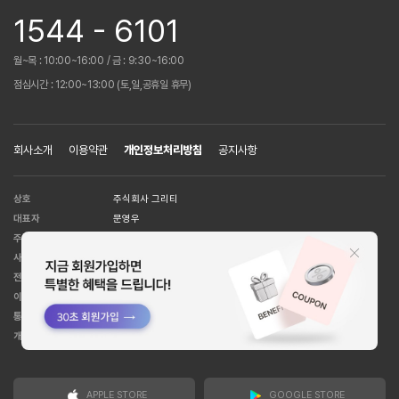
1544 - 6101
월~목 : 10:00~16:00 / 금 : 9:30~16:00
점심시간 : 12:00~13:00 (토,일,공휴일 휴무)
회사소개
이용약관
개인정보처리방침
공지사항
상호
주식회사 그리티
대표자
문영우
주소
서울시 강남구 언주로 151길 7 주성빌딩 2-3층
사업자등록번호
109-81-59281
전화번호
1544-6101
이메일 주소
help@huit8.co.kr
통신판매업
강남5526호
[사업자정보확인]
개인정보관리책임자
박준영
APPLE STORE
GOOGLE STORE