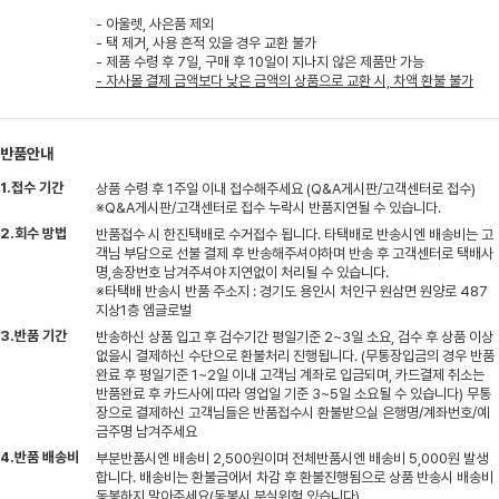
- 아울렛, 사은품 제외
- 택 제거, 사용 흔적 있을 경우 교환 불가
- 제품 수령 후 7일, 구매 후 10일이 지나지 않은 제품만 가능
- 자사몰 결제 금액보다 낮은 금액의 상품으로 교환 시, 차액 환불 불가
반품안내
1.접수 기간
상품 수령 후 1주일 이내 접수해주세요 (Q&A게시판/고객센터로 접수)
※Q&A게시판/고객센터로 접수 누락시 반품지연될 수 있습니다.
2.회수 방법
반품접수 시 한진택배로 수거접수 됩니다. 타택배로 반송시엔 배송비는 고
객님 부담으로 선불 결제 후 반송해주셔야하며 반송 후 고객센터로 택배사
명,송장번호 남겨주셔야 지연없이 처리될 수 있습니다.
※타택배 반송시 반품 주소지 : 경기도 용인시 처인구 원삼면 원양로 487
지상1층 엠글로벌
3.반품 기간
반송하신 상품 입고 후 검수기간 평일기준 2~3일 소요, 검수 후 상품 이상
없을시 결제하신 수단으로 환불처리 진행됩니다. (무통장입금의 경우 반품
완료 후 평일기준 1~2일 이내 고객님 계좌로 입금되며, 카드결제 취소는
반품완료 후 카드사에 따라 영업일 기준 3~5일 소요될 수 있습니다) 무통
장으로 결제하신 고객님들은 반품접수시 환불받으실 은행명/계좌번호/예
금주명 남겨주세요
4.반품 배송비
부분반품시엔 배송비 2,500원이며 전체반품시엔 배송비 5,000원 발생
합니다. 배송비는 환불금에서 차감 후 환불진행됨으로 상품 반송시 배송비
동봉하지 말아주세요(동봉시 분실위험 있습니다)