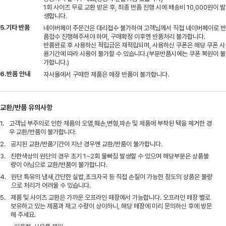
1회 사이즈 무료 교환 받은 후, 최종 반품 진행 시에 배송비 10,000원이 발
생합니다.
5.기타 반품
네이버페이 주문건은 대리접수 불가하여 고객님께서 직접 네이버페이로 반
품접수 진행해주셔야 하며, 구매확정 이후엔 반품처리 불가합니다.
반품완료 후 사용하신 적립금은 재적립되며, 사용하신 쿠폰은 해당 쿠폰 사
용기간에 따라 사용이 불가할 수 있습니다.(부분반품시에는 쿠폰 복원이 불
가합니다.)
6.반품 안내
자사몰에서 구매한 제품은 매장 반품이 불가합니다.
교환/반품 유의사항
1.
고객님 부주의로 인한 제품의 오염,훼손,변형,파손 및 제품에 부착된 택을 제거한 경
우 교환/반품이 불가합니다.
2.
공지된 교환/반품기간이 지난 경우엔 교환/반품이 불가합니다.
3.
진한색상의 원단의 경우 초기 1~2회 물빠짐 발생할 수 있으며 해당부분은 상품불
량이 아님으로 교환/반품이 불가합니다.
4.
원단 특유의 냄새,간단한 실밥,초크자국 등 직접 손질이 가능한 정도의 상품은 불량
으로 처리가 어려울 수 있습니다.
5.
제품 및 사이즈 교환은 가까운 오프라인 매장에서 가능합니다. 오프라인 매장 별로
보유하고 있는 제품과 재고 수량이 상이하니, 해당 매장에 미리 문의하신 후에 방문
해 주세요.