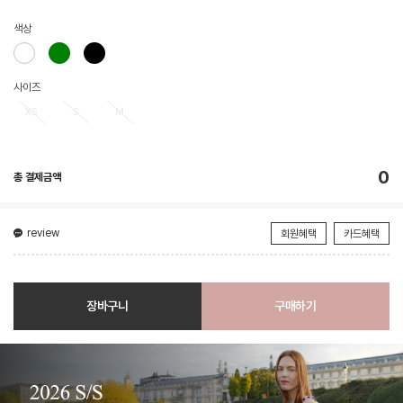
색상
사이즈
XS
S
M
0
총 결제금액
review
회원혜택
카드혜택
장바구니
구매하기