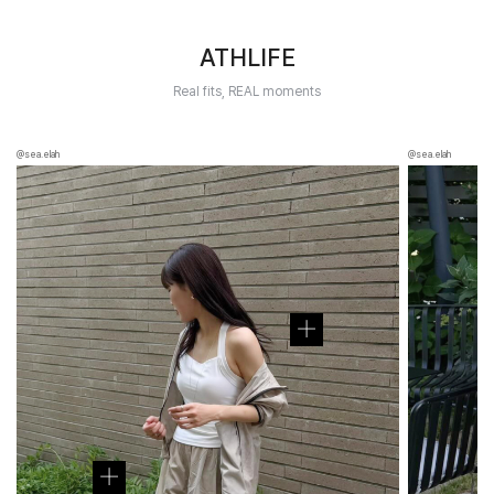
ATHLIFE
Real fits, REAL moments
@sea.elah
@sea.elah