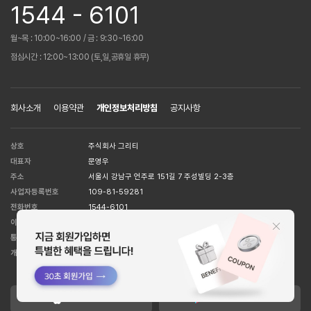
1544 - 6101
월~목 : 10:00~16:00 / 금 : 9:30~16:00
점심시간 : 12:00~13:00 (토,일,공휴일 휴무)
회사소개
이용약관
개인정보처리방침
공지사항
상호
주식회사 그리티
대표자
문영우
주소
서울시 강남구 언주로 151길 7 주성빌딩 2-3층
사업자등록번호
109-81-59281
전화번호
1544-6101
이메일 주소
help@huit8.co.kr
통신판매업
강남5526호
[사업자정보확인]
개인정보관리책임자
박준영
APPLE STORE
GOOGLE STORE