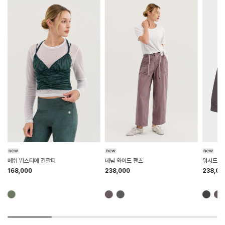
HTWTL6K01T
HTWPN6K07T
HTWJP6K0
메쉬 뷔스티에 긴팔티
데님 와이드 팬츠
워시드 집
168,000
238,000
238,00