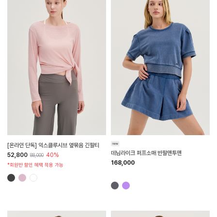
HTWTL6Z90T
HTWTP6K01T
[온라인 단독] 익스클루시브 옆묶음 긴팔티
데님라이크 퍼프소매 반팔맨투맨
52,800
40%
88,000
168,000
*회원만 할인 혜택 적용 가능